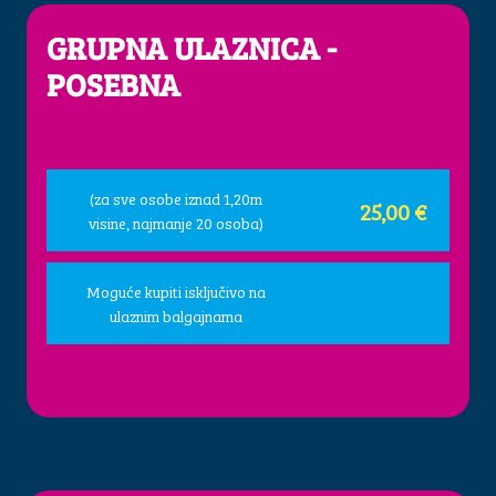
GRUPNA ULAZNICA -
POSEBNA
(za sve osobe iznad 1,20m
25,00 €
visine, najmanje 20 osoba)
Moguće kupiti isključivo na
ulaznim balgajnama