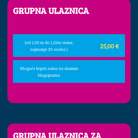
GRUPNA ULAZNICA
(od 1,00 m do 1,20m visine,
25,00 €
najmanje 20 osoba )
Moguće kupiti samo na ulaznim
blagajnama
GRUPNA ULAZNICA ZA