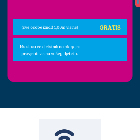
GRATIS
(sve osobe iznad 1,00m visine)
Na ulazu će djelatnik na blagajni
provjeriti visinu vašeg djeteta.