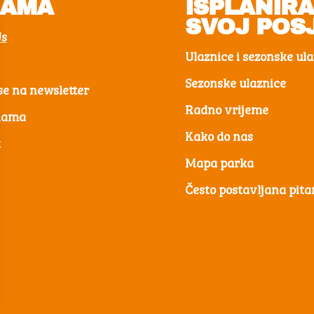
NAMA
ISPLANIR
SVOJ POS
Us
Ulaznice i sezonske ul
Sezonske ulaznice
se na newsletter
Radno vrijeme
 nama
Kako do nas
t
Mapa parka
Često postavljana pita