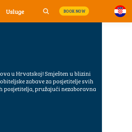
Usluge
BOOK NOW
kova u Hrvatskoj! Smješten u blizini
biteljske zabave za posjetitelje svih
h posjetitelja, pružajući nezaboravna