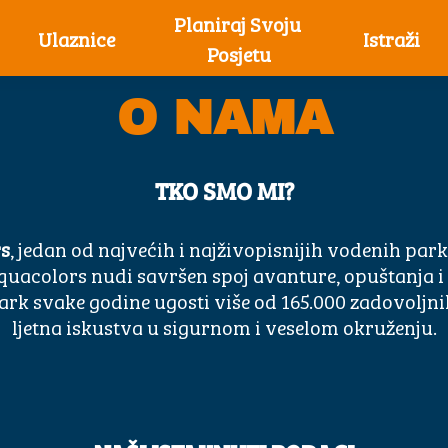
Planiraj Svoju 
Ulaznice
Istraži
Posjetu
O NAMA
TKO SMO MI?
s
, jedan od najvećih i najživopisnijih vodenih par
Aquacolors nudi savršen spoj avanture, opuštanja i o
park svake godine ugosti više od 165.000 zadovoljni
ljetna iskustva u sigurnom i veselom okruženju.