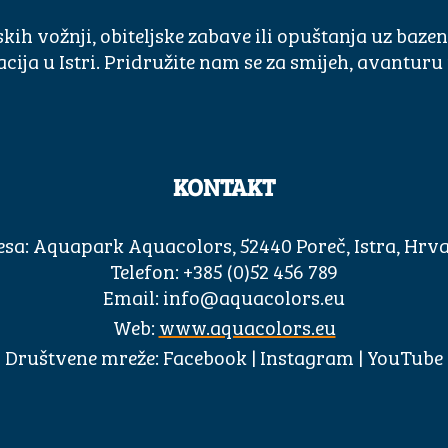
skih vožnji, obiteljske zabave ili opuštanja uz baz
acija u Istri. Pridružite nam se za smijeh, avantu
KONTAKT
sa: Aquapark Aquacolors, 52440 Poreč, Istra, Hrv
Telefon: +385 (0)52 456 789
Email:
info@aquacolors.eu
Web:
www.aquacolors.eu
Društvene mreže: Facebook | Instagram | YouTube