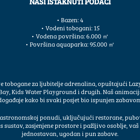
NAŠI ISTAKNUTI PODACI
• Bazen: 4
• Vodeni tobogani: 15
• Vodena površina: 6.000 ㎡
• Površina aquaparka: 95.000 ㎡
e tobogane za ljubitelje adrenalina, opuštajući La
 Bay, Kids Water Playground i drugih. Naš animacij
 događaje kako bi svaki posjet bio ispunjen zabav
stronomskoj ponudi, uključujući restorane, pubove
 sustav, zasjenjene prostore i pažljivo osoblje, vaš
jednostavan, ugodan i pun zabave.