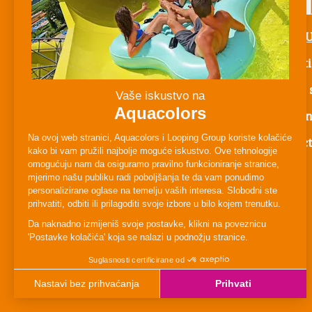
O 
About 
Novosti
Facebook
Instagram
Twitter
TikTok
Prijavi 
Radi s
Contac