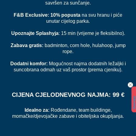
savršen za sunčanje.
F&B Exclusive:
10% popusta
na svu hranu i piće
unutar cijelog parka.
Upoznajte Splashyja
: 15 min (vrijeme je fleksibilno).
Zabava gratis:
badminton, corn hole, hulahoop, jump
rope.
Dodatni komfor:
Mogućnost najma dodatnih ležaljki i
suncobrana odmah uz vaš prostor (prema cjeniku).
CIJENA CJELODNEVNOG NAJMA:
99 €
O
t
v
a
r
a
m
o
2
9.
5.
2
0
2
6.
!
!
Idealno za:
Rođendane, team buildinge,
momačke/djevojačke zabave i obiteljska okupljanja.