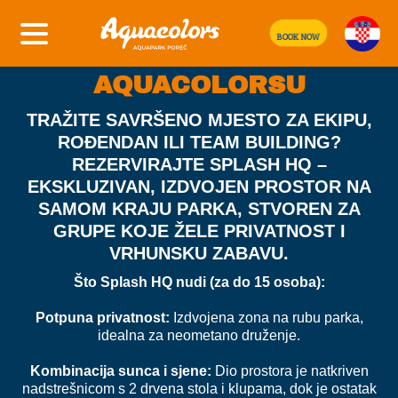
SPLASH HQ: VAŠA
BOOK NOW
PRIVATNA BAZA U
AQUACOLORSU
TRAŽITE SAVRŠENO MJESTO ZA EKIPU,
ROĐENDAN ILI TEAM BUILDING?
REZERVIRAJTE
SPLASH HQ
–
EKSKLUZIVAN, IZDVOJEN PROSTOR NA
SAMOM KRAJU PARKA, STVOREN ZA
GRUPE KOJE ŽELE PRIVATNOST I
VRHUNSKU ZABAVU.
Što Splash HQ nudi (za do 15 osoba):
Potpuna privatnost:
Izdvojena zona na rubu parka,
idealna za neometano druženje.
Kombinacija sunca i sjene:
Dio prostora je natkriven
nadstrešnicom s 2 drvena stola i klupama, dok je ostatak