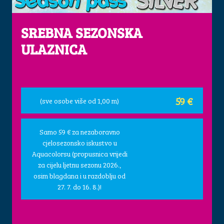
SREBNA SEZONSKA
ULAZNICA
59 €
(sve osobe više od 1,00 m)
Samo 59 € za nezaboravno
cjelosezonsko iskustvo u
Aquacolorsu (propusnica vrijedi
za cijelu ljetnu sezonu 2026.,
osim blagdana i u razdoblju od
27. 7. do 16. 8.)!