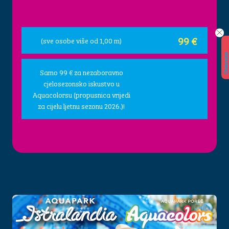
99 €
(sve osobe više od 1,00 m)
O
t
v
a
r
a
m
o
2
9.
5.
2
0
2
6.
!
!
Samo 99 € za nezaboravno
cjelosezonsko iskustvo u
Aquacolorsu (propusnica vrijedi
za cijelu ljetnu sezonu 2026.)!