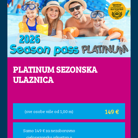
PLATINUM SEZONSKA
ULAZNICA
149 €
(sve osobe više od 1,00 m)
Samo 149 € za nezaboravno
cjelosezonsko iskustvo u