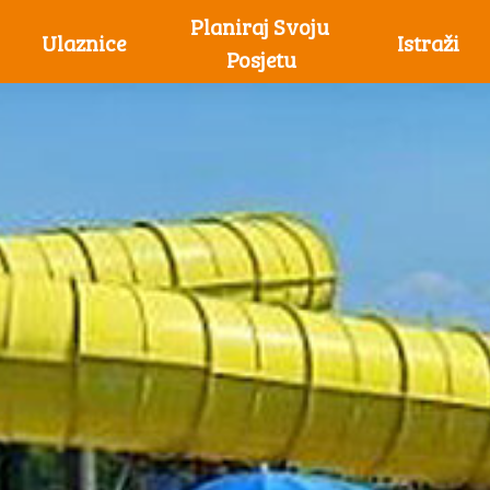
Planiraj Svoju 
Ulaznice
Istraži
Posjetu