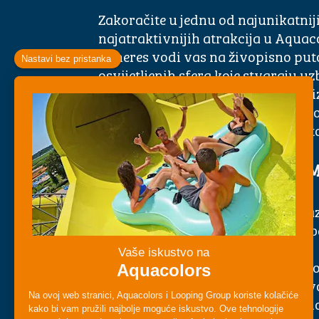
Zakoračite u jednu od najunikatnij
najatraktivnijih atrakcija u
Aquaco
Spheres vodi vas na živopisno puto
osvijetljenih sfera koje stvaraju 
brzine, rotacije i spektakularnih v
Savršen izbor za goste koji vole ne
potpuno impresivna iskustva na 
ŠTO ČINI SPHERES POSEBNI
• Inovativan dizajn „sfera” – Prolaz
okruglih komora koje stvaraju za
dok klizite iz jedne sfere u drugu.
• Neočekivani zavoji i prijelazi – D
kombinaciju zavoja, padova i zatvo
održavaju uzbuđenje od početka do