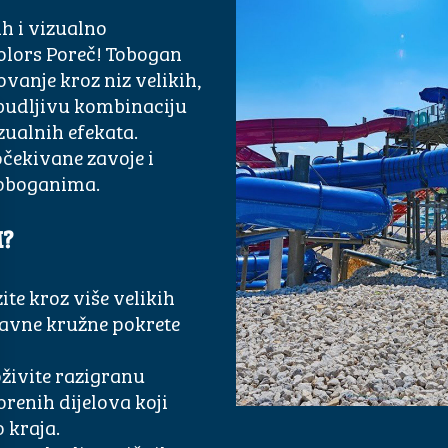
ih i vizualno
lors Poreč
! Tobogan
vanje kroz niz velikih,
uzbudljivu kombinaciju
izualnih efekata.
očekivane zavoje i
toboganima.
M?
ite kroz više velikih
bavne kružne pokrete
oživite razigranu
renih dijelova koji
 kraja.