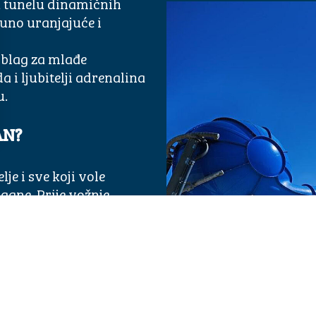
 u tunelu dinamičnih
puno uranjajuće i
 blag za mlađe
da i ljubitelji adrenalina
u.
AN?
lje i sve koji vole
gane. Prije vožnje
i sigurnosna pravila na
ŽNJU KROZ SFERE?
ite se lancu vrtložnih