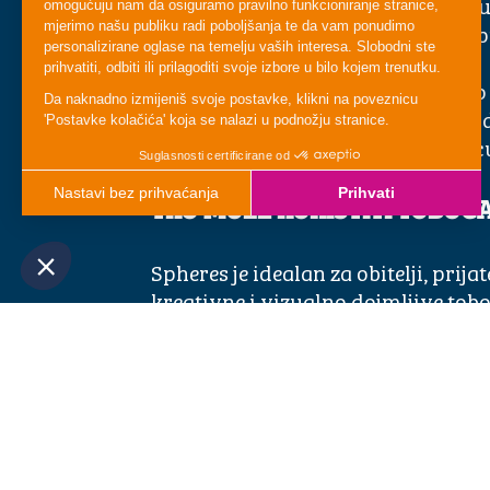
• Šareni vizualni efekti – Uživajte
svjetala i boja unutar sfera za pot
atmosferično iskustvo vožnje.
• Zabava za sve uzraste – Dovoljno
posjetitelje, ali dovoljno uzbudljiv 
cijelim putem imaju osmijeh na lic
TKO MOŽE KORISTITI TOBOG
Spheres je idealan za obitelji, prijate
kreativne i vizualno dojmljive tobo
provjerite uvjete vezane uz visinu 
ulazu u atrakciju.
SPREMNI ZA VRTOGLAVU VO
Sjednite, čvrsto se držite i prepust